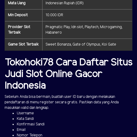
Mata Uang
Indonesian Rupiah (IDR)
Min Deposit
10.000 IDR
Provider Slot
Pragmatic Play, Idn slot, Playtech, Microgaming,
Terbaik
Habanero
Game Slot Terbaik
Sweet Bonanza, Gate of Olympus, Koi Gate
Tokohoki78 Cara Daftar Situs
Judi Slot Online Gacor
Indonesia
Sebelum Anda bisa bermain, buatlah user ID baru dengan melakukan
pendaftaran di menu register secara gratis. Pastikan data yang Anda
masukkan valid dan lengkap.
Username
Kata Sandi
Konfirmasi Sandi
Email
Nomor Telepon