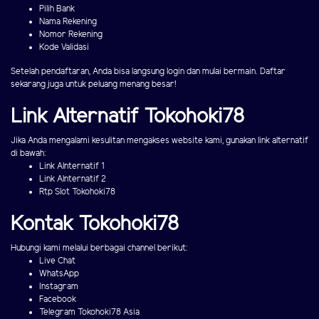
Pilih Bank
Nama Rekening
Nomor Rekening
Kode Validasi
Setelah pendaftaran, Anda bisa langsung login dan mulai bermain. Daftar
sekarang juga untuk peluang menang besar!
Link Alternatif Tokohoki78
Jika Anda mengalami kesulitan mengakses website kami, gunakan link alternatif
di bawah:
Link Alnternatif 1
Link Alnternatif 2
Rtp Slot Tokohoki78
Kontak Tokohoki78
Hubungi kami melalui berbagai channel berikut:
Live Chat
WhatsApp
Instagram
Facebook
Telegram Tokohoki78 Asia