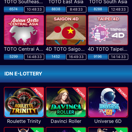
TOTO Southeast Asia
TOTO East Asia
TOTO South Asia
6574
8838
8288
10:48:32
8:48:32
12:48:32
TOTO Central Asia
4D TOTO Saigon POOLS
4D TOTO Taipei POOLS
5299
1452
9196
14:48:32
16:49:32
14:14:32
IDN E-LOTTERY
PROMO
PROMO
PROMO
Roulette Trinity
Davinci Roller
Universe 6D