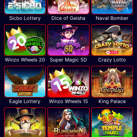
Sicbo Lottery
Dice of Geisha
Naval Bomber
Winzo Wheels 20
Super Magic 5D
Crazy Lotto
Eagle Lottery
Winzo Wheels 15
King Palace