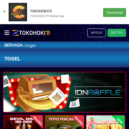
×
TOKOHOKI78
Download
TOKOHOKI78 Mobile App
MASUK
DAFTAR
BERANDA
togel
TOGEL
PROMO
PROMO
NEW