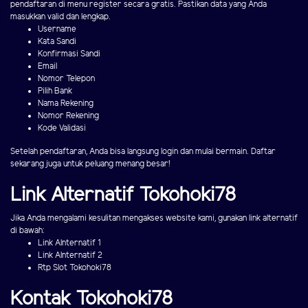
pendaftaran di menu register secara gratis. Pastikan data yang Anda
masukkan valid dan lengkap.
Username
Kata Sandi
Konfirmasi Sandi
Email
Nomor Telepon
Pilih Bank
Nama Rekening
Nomor Rekening
Kode Validasi
Setelah pendaftaran, Anda bisa langsung login dan mulai bermain. Daftar
sekarang juga untuk peluang menang besar!
Link Alternatif Tokohoki78
Jika Anda mengalami kesulitan mengakses website kami, gunakan link alternatif
di bawah:
Link Alnternatif 1
Link Alnternatif 2
Rtp Slot Tokohoki78
Kontak Tokohoki78