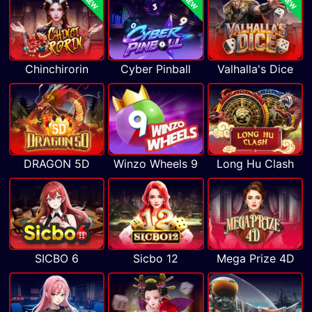
NEW
NEW
NEW
Chinchirorin
Cyber Pinball
Valhalla's Dice
DRAGON 5D
Winzo Wheels 9
Long Hu Clash
SICBO 6
Sicbo 12
Mega Prize 4D