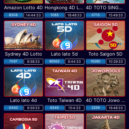
Amazon Lotto 4D
Hongkong 4D Lotto
4D TOTO SINGAPORE POOLS
8308
1083
0715
14:44:32
18:48:32
15:49:32
Sydney 4D Lotto
Lato lato 5d
Toto Saigon 5D
7097
86563
16280
9:38:32
6:44:32
10:29:32
Lato lato 4d
Toto Taiwan 4D
4D TOTO Jowo POOLS
0442
6345
2259
9:39:32
15:4:32
16:48:32