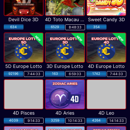
Devil Dice 3D
4D Toto Macau Pools
Sweet Candy 3D
634
6529
354
8:48:32
NEW
NEW
NEW
5D Europe Lotto
3D Europe Lotto
4D Europe Lotto
92196
163
1742
7:44:32
6:59:32
7:44:32
4D Pisces
4D Aries
4D Leo
4039
3259
4264
9:14:32
10:14:32
14:14:32