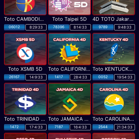
Toto CAMBODIA 5D
Toto Taipei 5D
4D TOTO Jakarta POOLS
06012
78396
9789
8:29:32
8:14:32
9:48:32
Toto XSMB 5D
Toto CALIFORNIA 4D
Toto KENTUCKY 4D
26167
1417
0052
14:9:32
28:4:32
19:54:32
Toto TRINIDAD & TOBAGO 4D
Toto JAMAICA 4D
Toto CAROLINA 4D
1472
7187
2544
17:4:32
16:4:32
21:34:32