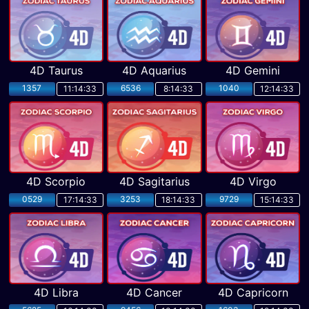
4D Taurus
4D Aquarius
4D Gemini
1357
6536
1040
11:14:32
8:14:32
12:14:32
4D Scorpio
4D Sagitarius
4D Virgo
0529
3253
9729
17:14:32
18:14:32
15:14:32
4D Libra
4D Cancer
4D Capricorn